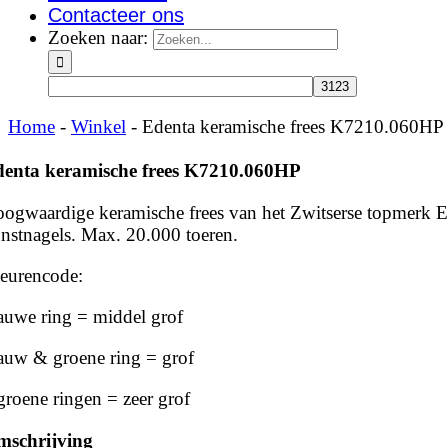
Contacteer ons
Zoeken naar:
Home
-
Winkel
-
Edenta keramische frees K7210.060HP
enta keramische frees K7210.060HP
ogwaardige keramische frees van het Zwitserse topmerk Ed
nstnagels. Max. 20.000 toeren.
eurencode:
auwe ring = middel grof
auw & groene ring = grof
groene ringen = zeer grof
mschrijving